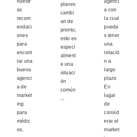
nuestr
agenci
planes
as
a con
cambi
recom
la cual
an de
endaci
pueda
pronto,
ones
s tener
esto es
para
una
especi
encont
relació
alment
rar una
n a
e una
buena
largo
situaci
agenci
plazo
ón
a de
En
común
market
lugar
...
ing
de
para
consid
médic
erar el
os,
market