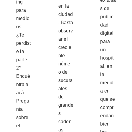
exitosa
ing
en la
s de
para
ciudad
publici
medic
. Basta
dad
os:
observ
digital
¿Te
ar el
para
perdist
crecie
un
e la
nte
hospit
parte
númer
al, en
2?
o de
la
Encué
sucurs
medid
ntrala
ales
a en
acá.
de
que se
Pregu
grande
compr
nta
s
endan
sobre
caden
bien
el
as