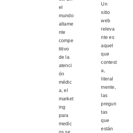
Un
el
sitio
mundo
web
altame
releva
nte
nte es
compe
aquel
titivo
que
de la
contest
atenci
a,
ón
literal
médic
mente,
a, el
las
market
pregun
ing
tas
para
que
medic
están
os se