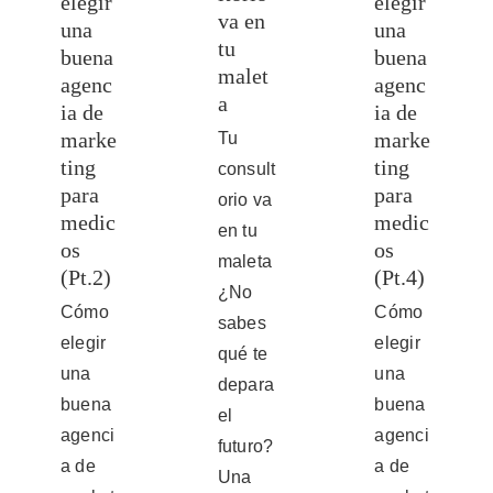
elegir
elegir
va en
una
una
tu
buena
buena
malet
agenc
agenc
a
ia de
ia de
marke
marke
Tu
ting
ting
consult
para
para
orio va
medic
medic
en tu
os
os
maleta
(Pt.2)
(Pt.4)
¿No
Cómo
Cómo
sabes
elegir
elegir
qué te
una
una
depara
buena
buena
el
agenci
agenci
futuro?
a de
a de
Una