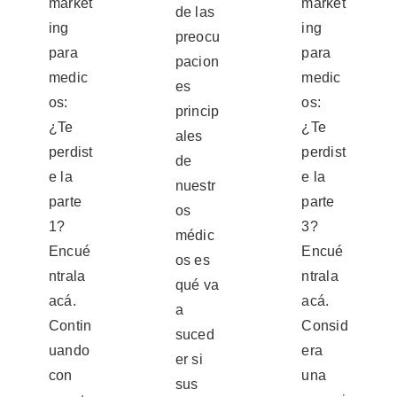
market
market
de las
ing
ing
preocu
para
para
pacion
medic
medic
es
os:
os:
princip
¿Te
¿Te
ales
perdist
perdist
de
e la
e la
nuestr
parte
parte
os
1?
3?
médic
Encué
Encué
os es
ntrala
ntrala
qué va
acá.
acá.
a
Contin
Consid
suced
uando
era
er si
con
una
sus