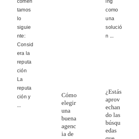
comen
ing
tamos
como
lo
una
siguie
solució
nte:
n ...
Consid
era la
reputa
ción
La
reputa
¿Estás
Cómo
ción y
aprov
elegir
...
echan
una
do las
buena
búsqu
agenc
edas
ia de
que