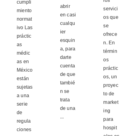
los
cumpli
abrir
servici
miento
en casi
os que
normat
cualqu
se
ivo Las
ier
ofrece
práctic
esquin
n. En
as
a, para
términ
médic
darte
os
as en
cuenta
práctic
México
de que
os, un
están
tambié
proyec
sujetas
n se
to de
a una
trata
market
serie
de una
ing
de
...
para
regula
hospit
ciones