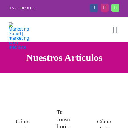
Saltar
556 802 8150
al
contenido
Togg
Navi
Nuestros Artículos
Tu
consu
Cómo
Cómo
ltorio