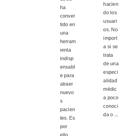
hacien
ha
do los
conver
usuari
tido en
os. No
una
import
herram
a si se
ienta
trata
indisp
de una
ensabl
especi
e para
alidad
atraer
médic
nuevo
a poco
s
conoci
pacien
da o ...
tes. Es
por
ello