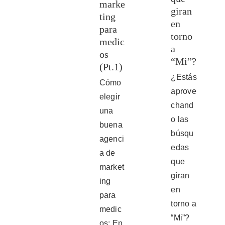
marke
giran
ting
en
para
torno
medic
a
os
“Mi”?
(Pt.1)
¿Estás
Cómo
aprove
elegir
chand
una
o las
buena
búsqu
agenci
edas
a de
que
market
giran
ing
en
para
torno a
medic
“Mi”?
os: En