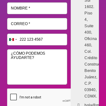
Sur
1602.
Piso
4,
Suite
400,
Oficina
460,
Col.
Crédito
Constructor,
Benito
Juárez,
C.P.
03940,
CDMX.
hola@marke