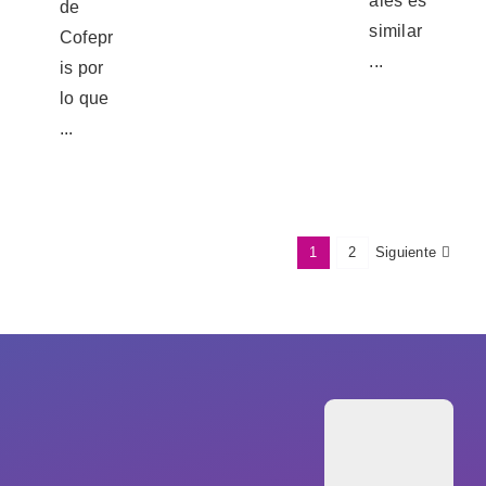
ales es
de
similar
Cofepr
...
is por
lo que
...
Siguiente
1
2