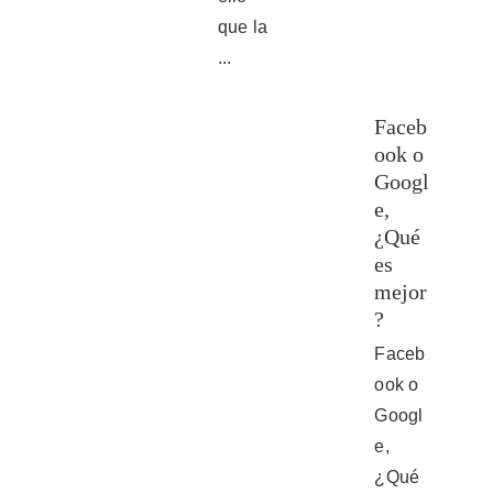
que la
...
Faceb
ook o
Googl
e,
¿Qué
es
mejor
?
Faceb
ook o
Googl
e,
¿Qué