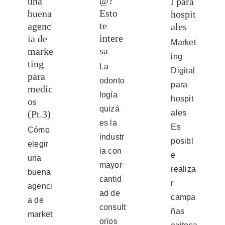
@?
una
l para
Esto
buena
hospit
te
agenc
ales
intere
ia de
Market
sa
marke
ing
ting
La
Digital
para
odonto
para
medic
logía
hospit
os
quizá
(Pt.3)
ales
es la
Es
Cómo
industr
posibl
elegir
ia con
e
una
mayor
realiza
buena
cantid
r
agenci
ad de
campa
a de
consult
ñas
market
orios