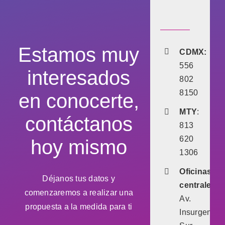
Estamos muy
CDMX:
556
interesados
802
8150
en conocerte,
MTY
:
contáctanos
813
620
hoy mismo
1306
Oficinas
Déjanos tus datos y
centrales:
comenzaremos a realizar una
Av.
propuesta a la medida para ti
Insurgentes