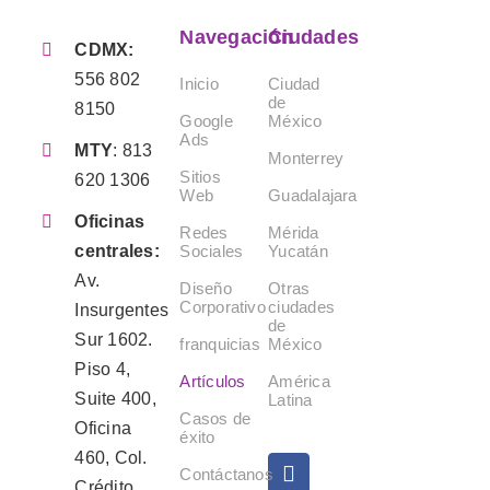
Navegación
Ciudades
CDMX:
556 802
Inicio
Ciudad
de
8150
Google
México
Ads
MTY
:
813
Monterrey
Sitios
620 1306
Web
Guadalajara
Oficinas
Redes
Mérida
Sociales
Yucatán
centrales:
Av.
Diseño
Otras
Corporativo
ciudades
Insurgentes
de
Sur 1602.
franquicias
México
Piso 4,
Artículos
América
Suite 400,
Latina
Casos de
Oficina
éxito
460, Col.
Contáctanos
Crédito