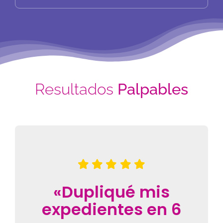
Resultados
Palpables
«Dupliqué mis
expedientes en 6