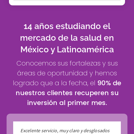
14 años estudiando el
mercado de la salud en
México y Latinoamérica
Conocemos sus fortalezas y sus
áreas de oportunidad y hemos
logrado que a la fecha, el
90% de
nuestros clientes recuperen su
inversión al primer mes.
Antes de trabajar con ellos, tenía 10
Excelente servicio, muy claro y desglosados
Mi número de pacientes y cirugías han
En dos meses he visto 127 pacientes de