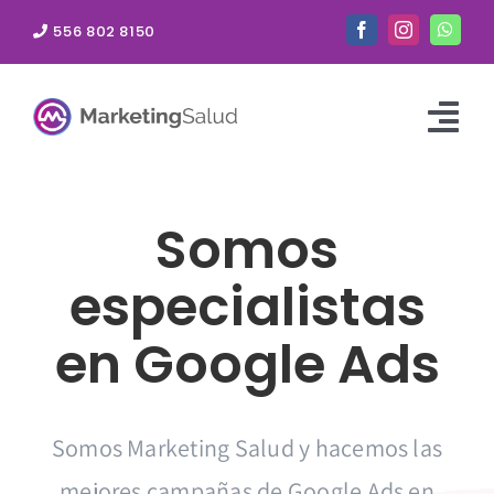
Saltar
556 802 8150
al
contenido
Togg
Navi
Inicio
Somos
Sitios Web
especialistas
Google Ads
en
Google Ads
Redes Sociales
Otros Servicios
Somos Marketing Salud y hacemos las
Elige tu ciudad
mejores campañas de Google Ads en