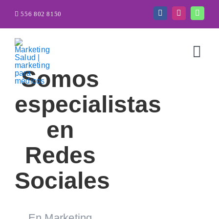
Saltar
556 802 8150
al
contenido
Togg
Somos
Navi
especialistas
en
Redes
Sociales
Antes
Excelente
Mi
En
En Marketing