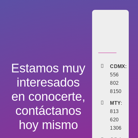
Estamos muy
CDMX:
556
interesados
802
8150
en conocerte,
MTY
:
contáctanos
813
620
hoy mismo
1306