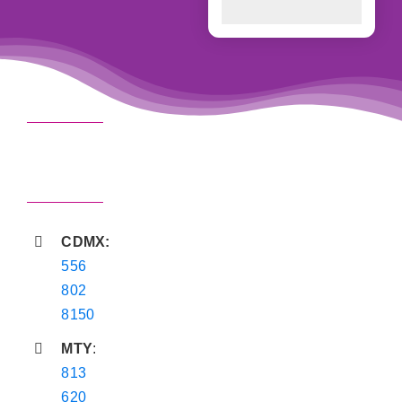
CDMX:
556
802
8150
MTY
:
813
620