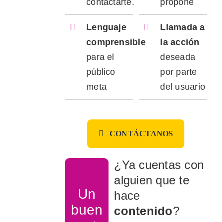
contactarte.
propone
Lenguaje
Llamada a
comprensible
la acción
para el
deseada
público
por parte
meta
del usuario
CONTÁCTANOS
¿Ya cuentas con
alguien que te
Un
hace
buen
contenido
?