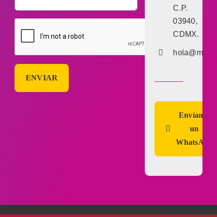
C.P.
03940,
CDMX.
hola@marke
Envíanos
un
WhatsApp