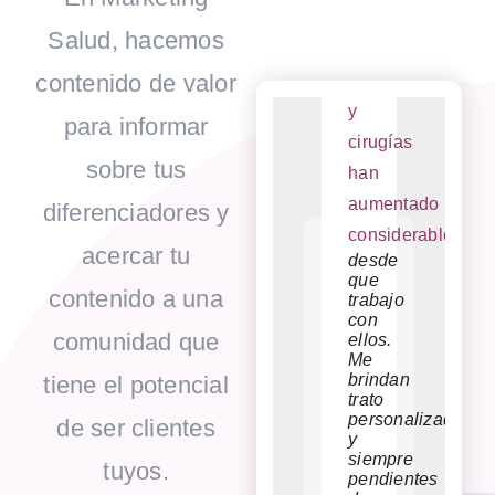
de
servicio,
número
dos
trabajar
muy
Salud, hacemos
con
claro
de
meses
ellos,
y
contenido de valor
pacientes
he
tenía
desglosados
10
los
y
visto
consultas
reportes
para informar
a
de
cirugías
127
la
cada
sobre tus
han
pacientes
semana,
mes,
seguimiento
aumentado
de
hoy
diferenciadores y
en
considerablement
primera
tengo
cada
acercar tu
desde
mensaje
vez
10
que
o
y
contenido a una
consultas
trabajo
llamada
tengo
con
que
al
25
comunidad que
ellos.
hemos
Me
hecho
día
.
cirugías
brindan
por
tiene el potencial
En
al
trato
dudas
6
personalizado
o
de ser clientes
meses
mes
y
comentarios.
dupliqué
aproximadamente
siempre
Las
tuyos.
mis
pendientes
estrategias