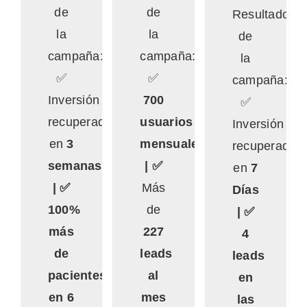
de
de
Resultados
la
la
de
campaña:
campaña:
la
✅
✅
campaña:
Inversión
700
✅
recuperada
usuarios
Inversión
en
3
mensuales
recuperada
semanas
| ✅
en
7
| ✅
Más
Días
100%
de
| ✅
más
227
4
de
leads
leads
pacientes
al
en
en 6
mes
las