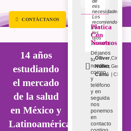
expedientes
de
que
Dr. Mario
,
Colop
médicos.
mis
implementan
necesidades.
y
Sandoval
| Guad
Los
sugieren
CONTÁCTANOS
Dr. Juan
,
Urólo
Jal.
recomiendo
dan
Platica
con
resultado
Monjarás
| CD
los
Con
visible
ojos
Nosotros
cerrados.
100%
¡Muchas
14 años
Déjanos
gracias!
Olliver
,
Cirujano
tu
nombre,
estudiando
Núñez
General
correo
Dr.
,
Traumat
Cantú
| CDMX
y
el mercado
Lavalle
| Monter
teléfono
NL
y en
de la salud
seguida
nos
en México y
ponemos
en
Latinoamérica
contacto
contigo.