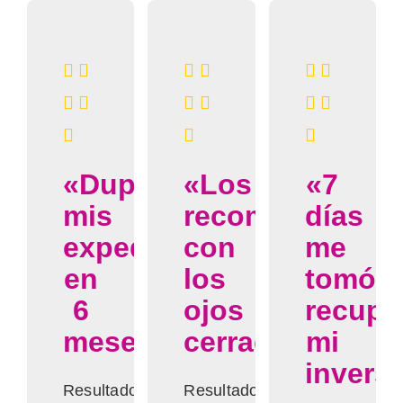
«Dupliqué
«Los
«7
mis
recomiendo
días
expedientes
con
me
en
los
tomó
6
ojos
recupe
meses»
cerrados»
mi
invers
Resultados
Resultados