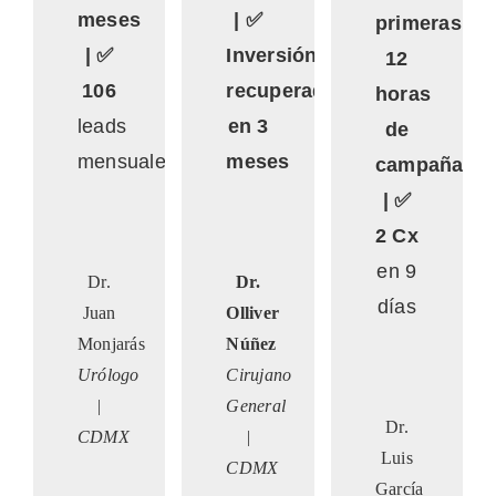
meses
| ✅
primeras
| ✅
Inversión
12
106
recuperada
horas
leads
en 3
de
mensuales
meses
campaña
| ✅
2 Cx
en 9
Dr.
Dr.
días
Juan
Olliver
Monjarás
Núñez
Urólogo
Cirujano
|
General
Dr.
CDMX
|
Luis
CDMX
García