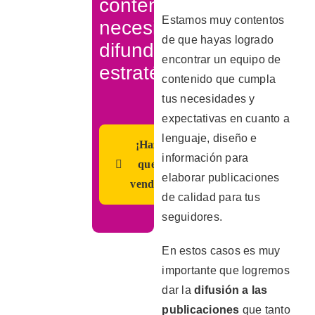
contenido
Estamos muy contentos
necesita
de que hayas logrado
difundirse
encontrar un equipo de
estratégicamente
contenido que cumpla
tus necesidades y
expectativas en cuanto a
lenguaje, diseño e
¡Haz
información para
que
elaborar publicaciones
venda!
de calidad para tus
seguidores.
En estos casos es muy
importante que logremos
dar la
difusión a las
publicaciones
que tanto