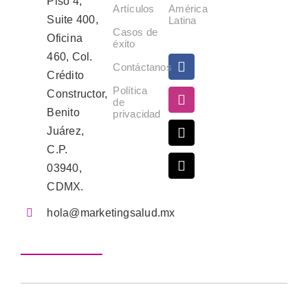
Piso 4,
Artículos
América
Suite 400,
Latina
Casos de
Oficina
éxito
460, Col.
Contáctanos
Crédito
Política
Constructor,
de
Benito
privacidad
Juárez,
C.P.
03940,
CDMX.
hola@marketingsalud.mx