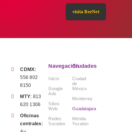
visita BeeNet
Navegación
Ciudades
CDMX:
556 802
Inicio
Ciudad
de
8150
Google
México
Ads
MTY
:
813
Monterrey
Sitios
620 1306
Web
Guadalajara
Oficinas
Redes
Mérida
Sociales
Yucatán
centrales:
Av.