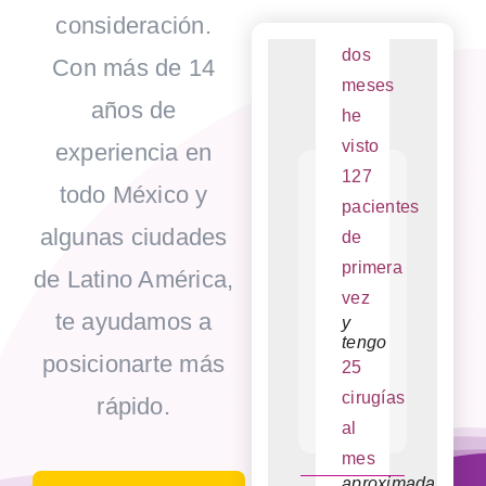
Antes
Excelente
consideración.
En
Mi
de
servicio,
dos
número
trabajar
muy
Con más de 14
con
claro
meses
de
ellos,
y
años de
he
pacientes
tenía
desglosados
10
los
visto
y
experiencia en
consultas
reportes
a
de
127
cirugías
todo México y
la
cada
pacientes
han
semana,
mes,
algunas ciudades
seguimiento
de
aumentado
hoy
en
primera
considerablement
tengo
cada
de Latino América,
desde
mensaje
vez
10
que
o
te ayudamos a
y
consultas
trabajo
llamada
tengo
con
que
posicionarte más
al
25
ellos.
hemos
Me
hecho
día
.
cirugías
rápido.
brindan
por
En
al
trato
dudas
6
personalizado
o
meses
mes
y
comentarios.
dupliqué
aproximadamente