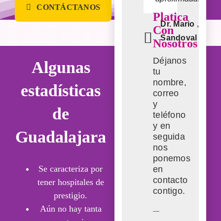
siempre
Las
CONTÁCTANOS
mis
pendientes
estrategias
Platica
expedientes
de
que
Dr. Mario
,
Colop
médicos.
mis
implementan
Con
necesidades.
y
Sandoval
| Guad
Nosotros
Los
sugieren
Dr. Juan
,
Urólo
Jal.
recomiendo
dan
Déjanos
Algunas
con
resultado
Monjarás
| CD
tu
los
visible
ojos
nombre,
estadísticas
cerrados.
correo
100%
y
¡Muchas
de
gracias!
teléfono
Olliver
,
Cirujano
y en
Núñez
General
Guadalajara
seguida
Dr.
,
Traumat
Cantú
| CDMX
nos
Lavalle
| Monter
ponemos
NL
Se caracteriza por
en
contacto
tener hospitales de
contigo.
prestigio.
Aún no hay tanta