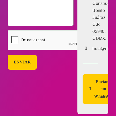
Constructor,
Benito
Juárez,
C.P.
03940,
CDMX.
hola@marke
Envíanos
un
WhatsApp