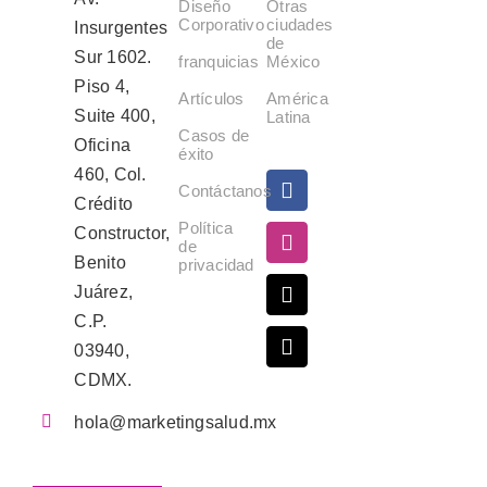
Diseño
Otras
Corporativo
ciudades
Insurgentes
de
Sur 1602.
franquicias
México
Piso 4,
Artículos
América
Suite 400,
Latina
Casos de
Oficina
éxito
460, Col.
Contáctanos
Crédito
Política
Constructor,
de
Benito
privacidad
Juárez,
C.P.
03940,
CDMX.
hola@marketingsalud.mx