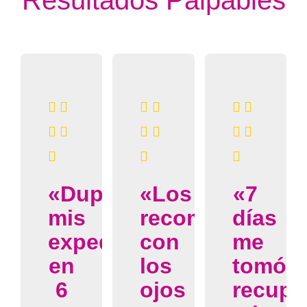
«Dupliqué
«Los
«7
mis
recomiendo
días
expedientes
con
me
en
los
tomó
6
ojos
recupe