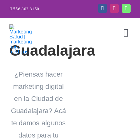
Saltar
556 802 8150
al
contenido
Togg
Guadalajara
Navi
¿Piensas hacer
marketing digital
en la Ciudad de
Guadalajara? Acá
te damos algunos
datos para tu