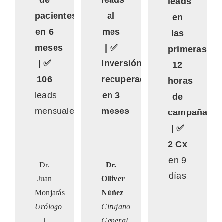
leads
pacientes
al
en
en 6
mes
las
meses
| ✅
primeras
| ✅
Inversión
12
106
recuperada
horas
leads
en 3
de
mensuales
meses
campaña
| ✅
2 Cx
en 9
Dr.
Dr.
días
Juan
Olliver
Monjarás
Núñez
Urólogo
Cirujano
|
General