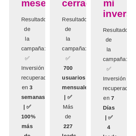
meses»
cerrados»
mi
invers
Resultados
Resultados
de
de
Resultados
la
la
de
campaña:
campaña:
la
✅
✅
campaña:
Inversión
700
✅
recuperada
usuarios
Inversión
en
3
mensuales
recuperada
semanas
| ✅
en
7
| ✅
Más
Días
100%
de
| ✅
más
227
4
de
leads