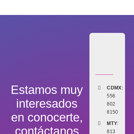
Estamos muy
CDMX:
556
interesados
802
8150
en conocerte,
MTY
:
contáctanos
813