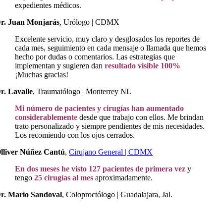
expedientes médicos.
r. Juan Monjarás
,
Urólogo | CDMX
Excelente servicio, muy claro y desglosados los reportes de
cada mes, seguimiento en cada mensaje o llamada que hemos
hecho por dudas o comentarios. Las estrategias que
implementan y sugieren dan
resultado visible 100%
¡Muchas gracias!
r. Lavalle
,
Traumatólogo | Monterrey NL
Mi número de pacientes y cirugías han aumentado
considerablemente
desde que trabajo con ellos. Me brindan
trato personalizado y siempre pendientes de mis necesidades.
Los recomiendo con los ojos cerrados.
lliver Núñez Cantú
,
Cirujano General | CDMX
En dos meses he visto 127 pacientes de primera vez
y
tengo
25 cirugías al mes
aproximadamente.
r. Mario Sandoval
,
Coloproctólogo | Guadalajara, Jal.