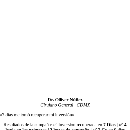
Dr. Olliver Núñez
Cirujano General | CDMX
«7 días me tomó recuperar mi inversión»
Resultados de la campaña: ✅ Inversión recuperada en
7 Días | ✅
4
leads en las primeras 12 horas de campaña | ✅
2 Cx
en 9 días