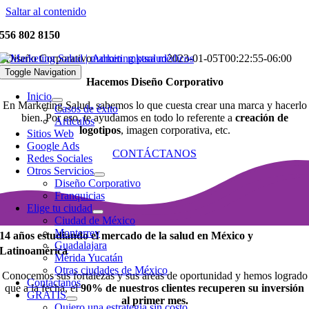
Saltar al contenido
556 802 8150
Diseño Corporativo
Admin_mktsalud
2023-01-05T00:22:55-06:00
Toggle Navigation
Hacemos Diseño Corporativo
Inicio
En Marketing Salud, sabemos lo que cuesta crear una marca y hacerlo
Casos de éxito
bien. Por eso, te ayudamos en todo lo referente a
creación de
Artículos
logotipos
, imagen corporativa, etc.
Sitios Web
Google Ads
CONTÁCTANOS
Redes Sociales
Otros Servicios
Diseño Corporativo
Franquicias
Elige tu ciudad
Ciudad de México
Monterrey
14 años estudiando el mercado de la salud en México y
Guadalajara
Latinoamérica
Mérida Yucatán
Otras ciudades de México
Conocemos sus fortalezas y sus áreas de oportunidad y hemos logrado
Contáctanos
que a la fecha, el
90% de nuestros clientes recuperen su inversión
GRATIS
al primer mes.
Quiero una estrategia sin costo