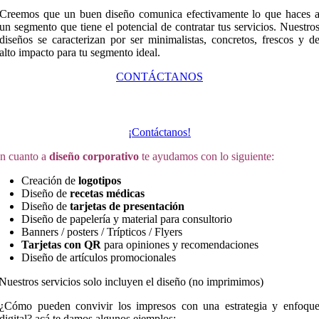
Creemos que un buen diseño comunica efectivamente lo que haces 
un segmento que tiene el potencial de contratar tus servicios. Nuestro
diseños se caracterizan por ser minimalistas, concretos, frescos y d
alto impacto para tu segmento ideal.
CONTÁCTANOS
¿Qué servicios ofrecemos?
¡Contáctanos!
n cuanto a
diseño corporativo
te ayudamos con lo siguiente:
Creación de
logotipos
Diseño de
recetas médicas
Diseño de
tarjetas de presentación
Diseño de papelería y material para consultorio
Banners / posters / Trípticos / Flyers
Tarjetas con QR
para opiniones y recomendaciones
Diseño de artículos promocionales
Nuestros servicios solo incluyen el diseño (no imprimimos)
¿Cómo pueden convivir los impresos con una estrategia y enfoqu
digital? acá te damos algunos ejemplos: