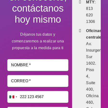
MTY
:
contáctanos
813
620
hoy mismo
1306
Oficinas
Déjanos tus datos y
centrales:
comenzaremos a realizar una
Av.
propuesta a la medida para ti
Insurgentes
Sur
1602.
Piso
4,
Suite
400,
Oficina
460,