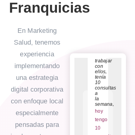
Franquicias
En Marketing
Salud, tenemos
Antes
Excelente
Mi
En
experiencia
de
servicio,
número
dos
trabajar
muy
implementando
con
claro
de
meses
ellos,
y
una estrategia
pacientes
he
tenía
desglosados
10
los
y
visto
consultas
reportes
digital corporativa
a
de
cirugías
127
la
cada
con enfoque local
han
pacientes
semana,
mes,
seguimiento
aumentado
de
hoy
especialmente
en
considerablement
primera
tengo
cada
pensadas para
desde
mensaje
vez
10
que
o
y