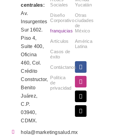
Sociales
Yucatán
centrales:
Av.
Diseño
Otras
Corporativo
ciudades
Insurgentes
de
Sur 1602.
franquicias
México
Piso 4,
Artículos
América
Suite 400,
Latina
Casos de
Oficina
éxito
460, Col.
Contáctanos
Crédito
Política
Constructor,
de
Benito
privacidad
Juárez,
C.P.
03940,
CDMX.
hola@marketingsalud.mx