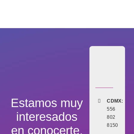
Estamos muy
CDMX:
556
interesados
802
8150
en conocerte,