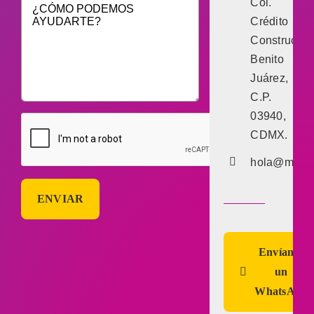
Col.
Crédito
Constructor,
Benito
Juárez,
C.P.
03940,
CDMX.
hola@marke
Envíanos
un
WhatsApp