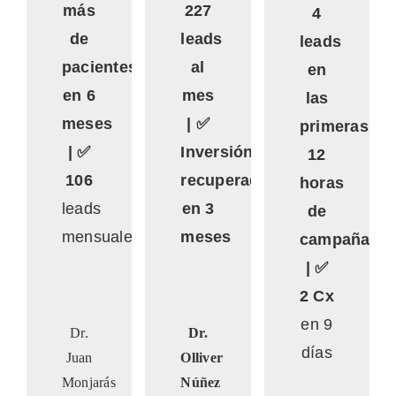
más
227
4
de
leads
leads
pacientes
al
en
en 6
mes
las
meses
| ✅
primeras
| ✅
Inversión
12
106
recuperada
horas
leads
en 3
de
mensuales
meses
campaña
| ✅
2 Cx
en 9
Dr.
Dr.
días
Juan
Olliver
Monjarás
Núñez