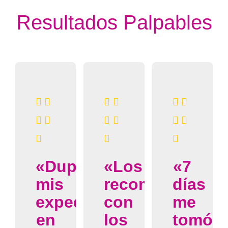
Resultados
Palpables
«Dupliqué
«Los
«7
mis
recomiendo
días
expedientes
con
me
en
los
tomó