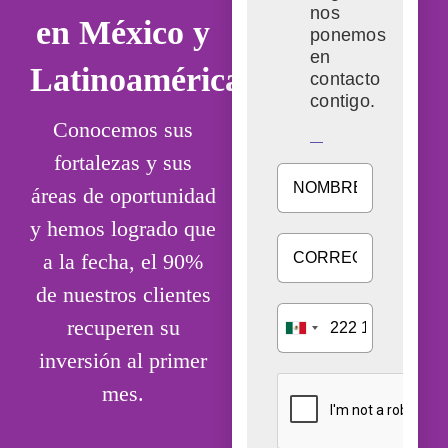
Lavalle
| Monter
nos
en México y
ponemos
NL
en
Latinoamérica
contacto
contigo.
Conocemos sus
fortalezas y sus
áreas de oportunidad
y hemos logrado que
a la fecha, el
90%
de nuestros clientes
recuperen su
inversión al primer
mes.