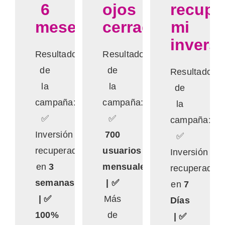
6
ojos
recupe
meses»
cerrados»
mi
invers
Resultados
Resultados
de
de
Resultados
la
la
de
campaña:
campaña:
la
✅
✅
campaña:
Inversión
700
✅
recuperada
usuarios
Inversión
en
3
mensuales
recuperada
semanas
| ✅
en
7
| ✅
Más
Días
100%
de
| ✅