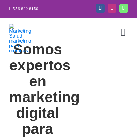
Saltar
556 802 8150
al
contenido
Togg
Somos
Navi
expertos
en
marketing
digital
para