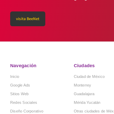
visita BeeNet
Navegación
Ciudades
Inicio
Ciudad de México
Google Ads
Monterrey
Sitios Web
Guadalajara
Redes Sociales
Mérida Yucatán
Diseño Corporativo
Otras ciudades de Méx