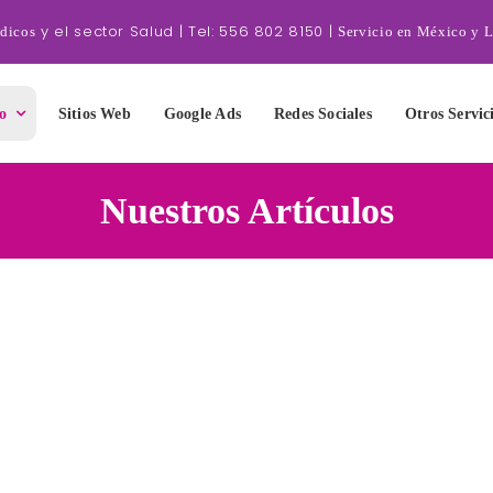
y el sector Salud | Tel: 556 802 8150 |
édicos
Servicio en México y 
io
Sitios Web
Google Ads
Redes Sociales
Otros Servic
Nuestros Artículos