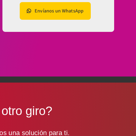
Envíanos un WhatsApp
e
otro giro
?
s una solución para ti.