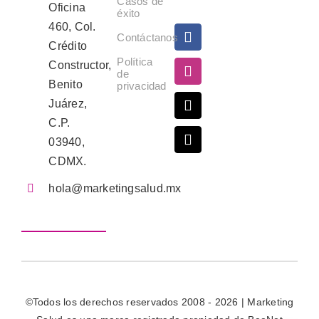
Casos de
Oficina
éxito
460, Col.
Contáctanos
Crédito
Política
Constructor,
de
Benito
privacidad
Juárez,
C.P.
03940,
CDMX.
hola@marketingsalud.mx
©Todos los derechos reservados 2008 - 2026 | Marketing