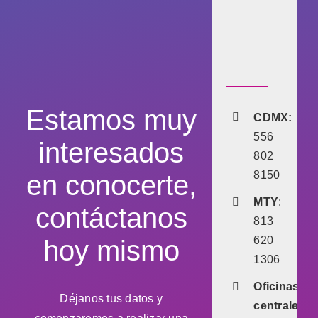
Estamos muy
CDMX:
556
interesados
802
8150
en conocerte,
MTY
:
contáctanos
813
620
hoy mismo
1306
Oficinas
Déjanos tus datos y
centrales: