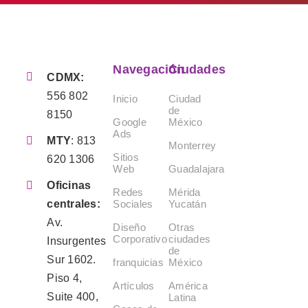
Navegación
Ciudades
CDMX:
556 802
Inicio
Ciudad
de
8150
Google
México
Ads
MTY
:
813
Monterrey
Sitios
620 1306
Web
Guadalajara
Oficinas
Redes
Mérida
Sociales
Yucatán
centrales:
Av.
Diseño
Otras
Corporativo
ciudades
Insurgentes
de
Sur 1602.
franquicias
México
Piso 4,
Artículos
América
Suite 400,
Latina