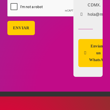
CDMX.
hola@marke
Envíanos
un
WhatsApp