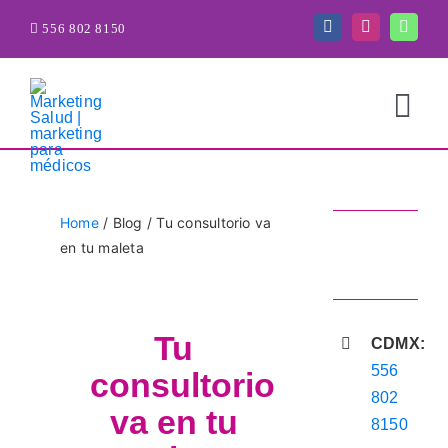
Saltar
556 802 8150
al
contenido
Togg
Navi
Home
/ Blog / Tu consultorio va
en tu maleta
Tu
CDMX:
556
consultorio
802
va en tu
8150