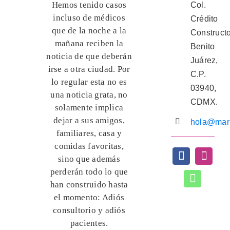
Hemos tenido casos
Col.
incluso de médicos
Crédito
que de la noche a la
Constructo
mañana reciben la
Benito
noticia de que deberán
Juárez,
irse a otra ciudad. Por
C.P.
lo regular esta no es
03940,
una noticia grata, no
CDMX.
solamente implica
dejar a sus amigos,
hola@mark
familiares, casa y
comidas favoritas,
sino que además
perderán todo lo que
han construido hasta
el momento: Adiós
consultorio y adiós
pacientes.