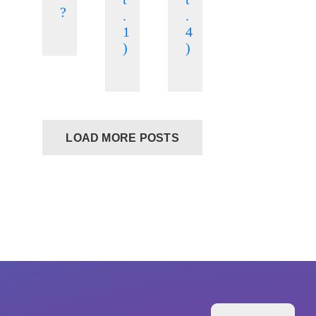
?
.
.
1
4
)
)
LOAD MORE POSTS